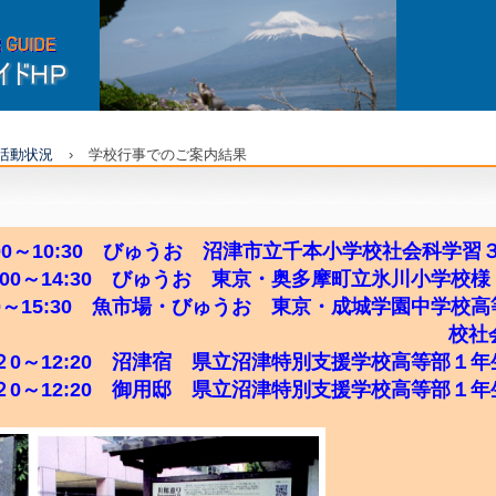
ティア
の活動状況
›
学校行事でのご案内結果
10:00～10:30 びゅうお 沼津市立千本小学校社会科学習
1３:00～14:30 びゅうお 東京・奥多摩町立氷川小学校
4:30～15:30 魚市場・びゅうお 東京・成城学園中学校
科研究会生徒様
11:２0～12:20 沼津宿 県立沼津特別支援学校高等部１
11:２0～12:20 御用邸 県立沼津特別支援学校高等部１