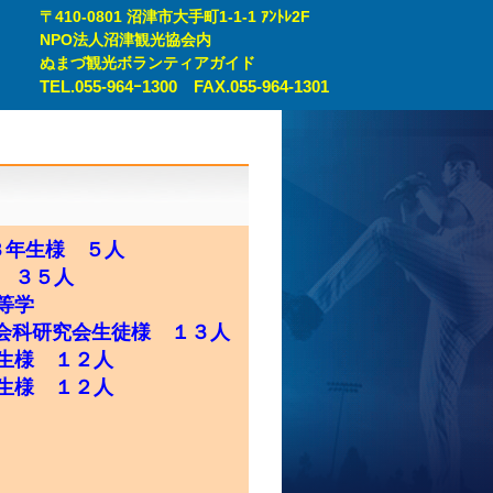
〒410-0801 沼津市大手町1-1-1 ｱﾝﾄﾚ2F
NPO法人沼津観光協会内
ぬまづ観光ボランティアガイド
TEL.055-964ｰ1300
FAX.055-964-1301
３年生様 ５人
様 ３５人
高等学
 １３人
年生様 １２人
年生様 １２人