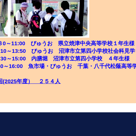
)10:３0～11:00 びゅうお 県立焼津中央高等学校１年
)13:10～13:50 びゅうお 沼津市立第四小学校社会科見学
)13:30～15:00 内膳堀 沼津市立第四小学校 ４年生
4:40～16:00 魚市場・びゅうお
千葉・八千代松蔭高等
(2025年度） ２５４人