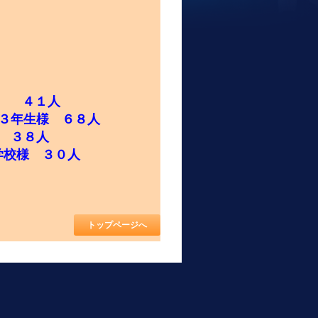
生様 ４１人
３年生様 ６８人
様 ３８人
学校様 ３０人
トップページへ